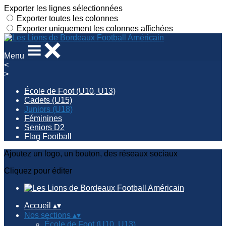
Exporter les lignes sélectionnées
Exporter toutes les colonnes
Exporter uniquement les colonnes affichées
Menu
<
>
École de Foot (U10, U13)
Cadets (U15)
Juniors (U18)
Féminines
Seniors D2
Flag Football
Ajoutez un logo, un bouton, des réseaux sociaux
Cliquez pour éditer
Accueil
▴
▾
Nos sections
▴
▾
École de Foot (U10, U13)