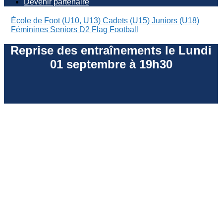
Devenir partenaire
École de Foot (U10, U13)
Cadets (U15)
Juniors (U18)
Féminines
Seniors D2
Flag Football
Reprise des entraînements le Lundi
01 septembre à 19h30