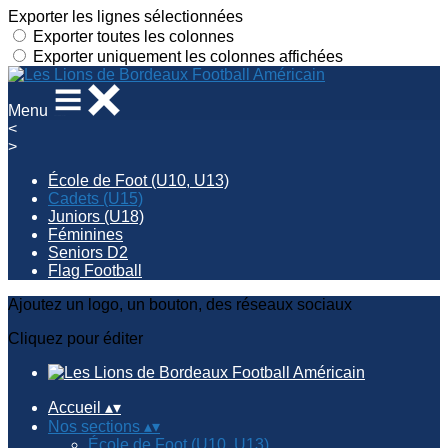
Exporter les lignes sélectionnées
Exporter toutes les colonnes
Exporter uniquement les colonnes affichées
Menu
<
>
École de Foot (U10, U13)
Cadets (U15)
Juniors (U18)
Féminines
Seniors D2
Flag Football
Ajoutez un logo, un bouton, des réseaux sociaux
Cliquez pour éditer
Accueil
▴
▾
Nos sections
▴
▾
École de Foot (U10, U13)